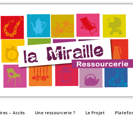
ires – Accès
Une ressourcerie ?
Le Projet
Platefo