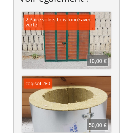
2 Paire volets bois foncé avec
verte
10,00 €
coqisol 280
50,00 €