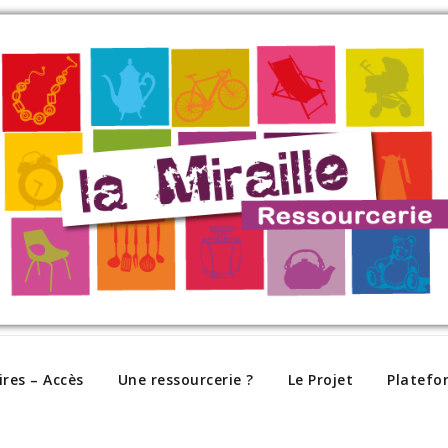
ires – Accès
Une ressourcerie ?
Le Projet
Platefo