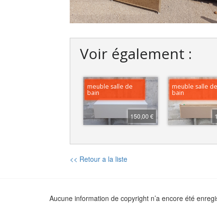
Voir également :
meuble salle de
meuble salle d
bain
bain
150,00 €
<< Retour a la liste
Aucune information de copyright n’a encore été enregi