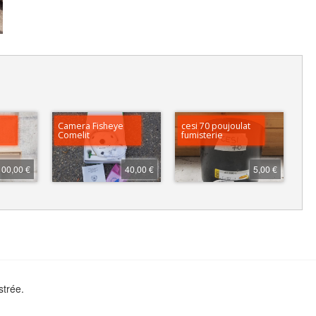
e
Camera Fisheye
cesi 70 poujoulat
Comelit
fumisterie
100,00 €
40,00 €
5,00 €
strée.