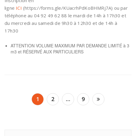
Inscription en
ligne
I
CI
(https://forms.gle/KUacrhPdKoBHMRj7A) ou par
téléphone au 04 92 49 62 88 le mardi de 14h à 17h30 et
du mercredi au samedi de 9h30 à 12h30 et de 14h à
17h30
ATTENTION VOLUME MAXIMUM PAR DEMANDE LIMITÉ à 3
m3 et RÉSERVÉ AUX PARTICULIERS
Navigation
1
2
…
9
des
articles