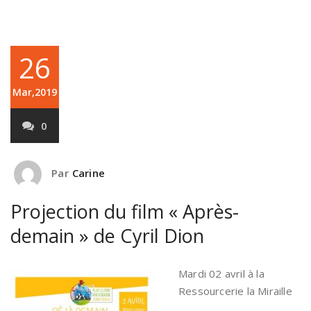
26
Mar,2019
0
Par
Carine
Projection du film « Après-
demain » de Cyril Dion
Mard
i 02 avril à la
Ressourcerie la Miraille