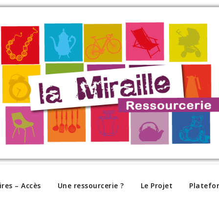
ires – Accès
Une ressourcerie ?
Le Projet
Platefo