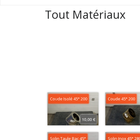
Tout Matériaux
Coude Isolé 45° 200
Coude 45° 200
10,00 €
Solin Taule Bac 45°
Solin Inox 45° 28