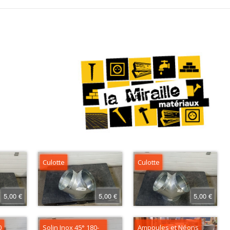
Culotte
Culotte
5,00 €
5,00 €
5,00 €
0
Solin Inox 45° 180-
Ampoules et Néons